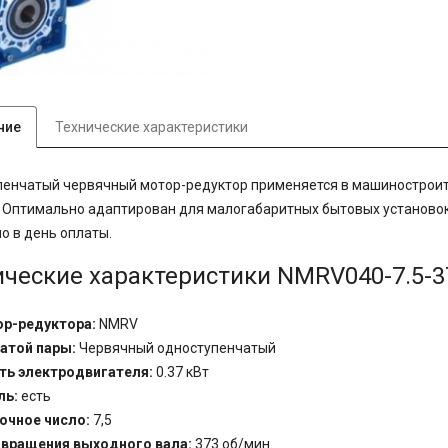
ние
Технические характеристики
пенчатый червячный мотор-редуктор применяется в машинострои
 Оптимально адаптирован для малогабаритных бытовых установок
о в день оплаты.
ические характеристики
NMRV040-7.5-3
ор-редуктора:
NMRV
атой пары:
Червячный одноступенчатый
ь электродвигателя:
0.37 кВт
ль:
есть
очное число:
7,5
 вращения выходного вала:
373 об/мин