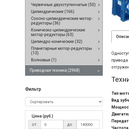
Червячные двухступенчатые
(50)
Цилиндрические
(166)
Соосно-цилиндрические мотор-
редукторы
(36)
Коническо-цилиндрические
мотор-редукторы
(63)
Описа
Цилиндро-конические
(32)
Планетарные мотор-редукторы
(13)
Односту
Волновые
(1)
привода.
отгружен
Приводная техника
(2968)
Техн
Фильтр
Тип мот
Вид зубч
Мощност
Двигате
Цена (руб.)
Передат
от:
до:
Частота