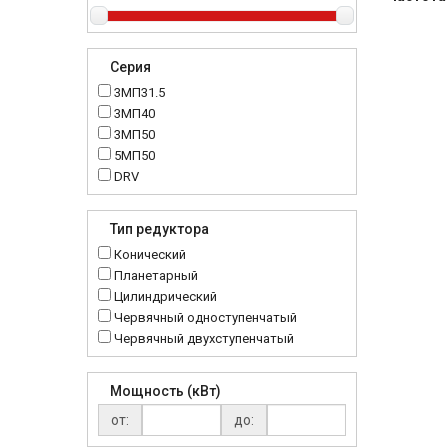
Серия
3МП31.5
3МП40
3МП50
5МП50
DRV
K..DR
MRT
Тип редуктора
MTC
Конический
NMRV
Планетарный
RC
Цилиндрический
Червячный одноступенчатый
Червячный двухступенчатый
Мощность (кВт)
от:
до: