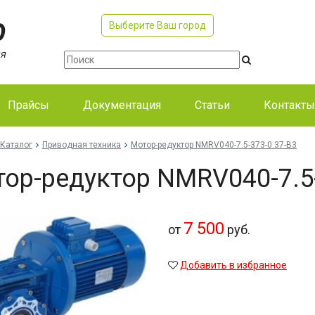
Выберите Ваш город
Прайсы
Документация
Статьи
Контакты
Каталог
Приводная техника
Мо­тор-ре­дук­тор NMRV040-7.5-373-0.37-B3
тор-ре­дук­тор NMRV040-7.5
7 500
от
руб.
Добавить в избранное