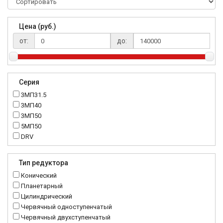
Цена (руб.)
от:
до:
Серия
3МП31.5
3МП40
3МП50
5МП50
DRV
K..DR
MRT
Тип редуктора
MTC
Конический
NMRV
Планетарный
RC
Цилиндрический
Червячный одноступенчатый
Червячный двухступенчатый