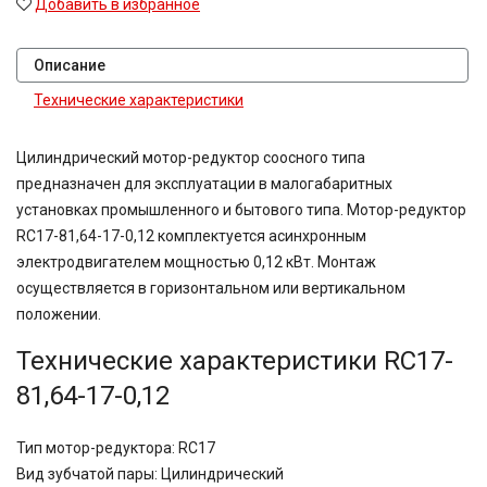
Добавить в избранное
63
71
80
Описание
80,2
Технические характеристики
81,64
81,92
83,15
Цилиндрический мотор-редуктор соосного типа
90,7
предназначен для эксплуатации в малогабаритных
100
установках промышленного и бытового типа. Мо­тор-ре­дук­тор
116,5
RC17-81,64-17-0,12 комплектуется асинхронным
124,97
электродвигателем мощностью 0,12 кВт. Монтаж
167,4
189
осуществляется в горизонтальном или вертикальном
189,3
положении.
225
Технические характеристики RC17-
400
500
81,64-17-0,12
750
Тип мотор-редуктора: RC17
Вид зубчатой пары: Цилиндрический