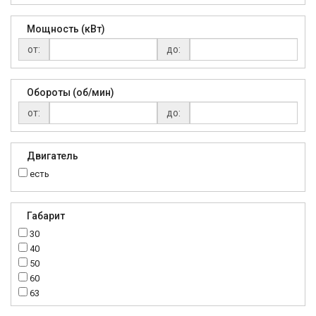
Мощность (кВт)
от:
до:
Обороты (об/мин)
от:
до:
Двигатель
есть
Габарит
30
40
50
60
63
70