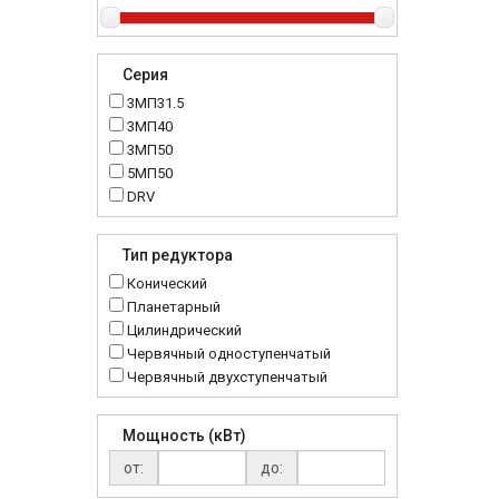
Серия
3МП31.5
3МП40
3МП50
5МП50
DRV
K..DR
MRT
Тип редуктора
MTC
Конический
NMRV
Планетарный
RC
Цилиндрический
Червячный одноступенчатый
Червячный двухступенчатый
Мощность (кВт)
от:
до: