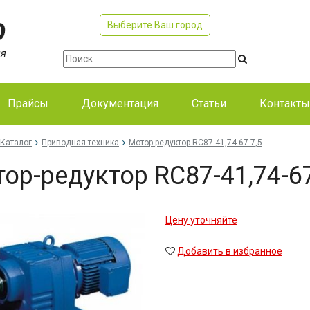
Выберите Ваш город
Прайсы
Документация
Статьи
Контакты
Каталог
Приводная техника
Мо­тор-ре­дук­тор RC87-41,74-67-7,5
тор-ре­дук­тор RC87-41,74-6
Цену уточняйте
Добавить в избранное