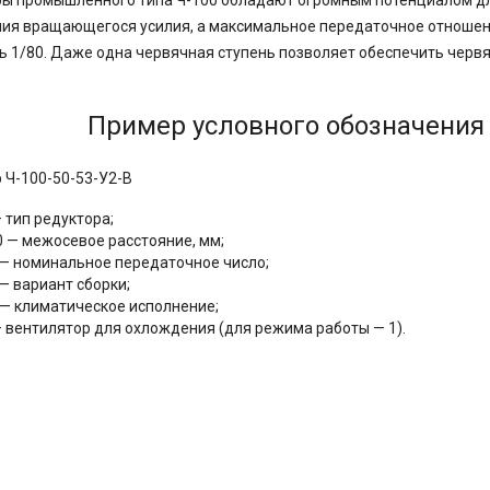
ы промышленного типа Ч-100 обладают огромным потенциалом дл
ия вращающегося усилия, а максимальное передаточное отношени
ь 1/80. Даже одна червячная ступень позволяет обеспечить чер
Пример условного обозначения 
 Ч-100-50-53-У2-В
 тип редуктора;
0 — межосевое расстояние, мм;
 — номинальное передаточное число;
— вариант сборки;
 — климатическое исполнение;
— вентилятор для охлождения (для режима работы — 1).