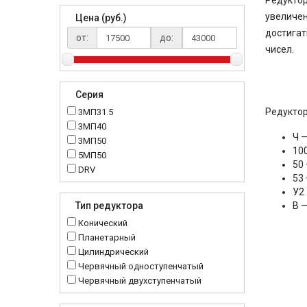
Редуктор
увеличен
Цена (руб.)
достигат
от:
до:
чисел.
Серия
Редуктор
3МП31.5
3МП40
Ч —
3МП50
10
5МП50
50
DRV
53 
K..DR
У2
MRT
В 
Тип редуктора
MTC
Конический
NMRV
Планетарный
RC
Цилиндрический
Червячный одноступенчатый
Червячный двухступенчатый