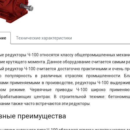
ние
Технические характеристики
ые редукторы Ч-100 относятся классу общепромышленных механ
ие крутящего момента. Данное оборудование считается самым ра
й редуктор Ч-100 считается достаточно практичными и очень пр
ю популярность в различных отраслях промышленности. Б
лами применяемыми в производстве, редукторы Ч-100 выдержива
ном режиме. Червячные приводы Ч-100 широко применяют
брабатывающих центрах. В строительной технике: бетономеш
ании также часто встречаются эти редукторы.
вные преимущества