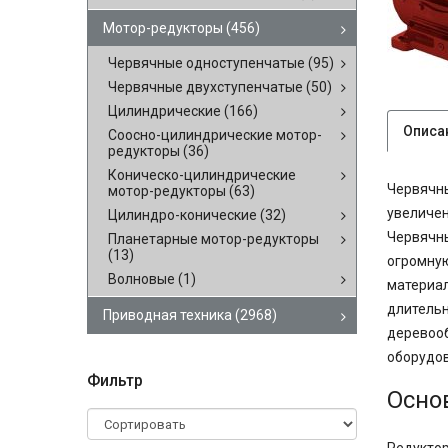
Мотор-редукторы
(456)
Червячные одноступенчатые
(95)
Червячные двухступенчатые
(50)
Цилиндрические
(166)
Описа
Соосно-цилиндрические мотор-
редукторы
(36)
Коническо-цилиндрические
Червячн
мотор-редукторы
(63)
увеличен
Цилиндро-конические
(32)
Червячны
Планетарные мотор-редукторы
(13)
огромну
Волновые
(1)
материа
длитель
Приводная техника
(2968)
деревоо
оборудов
Фильтр
Осно