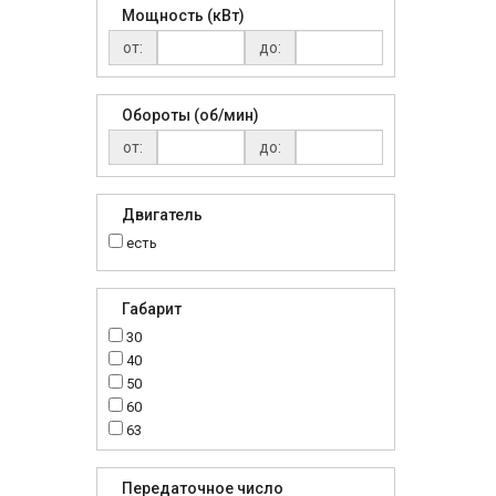
Мощность (кВт)
от:
до:
Обороты (об/мин)
от:
до:
Двигатель
есть
Габарит
30
40
50
60
63
70
75
Передаточное число