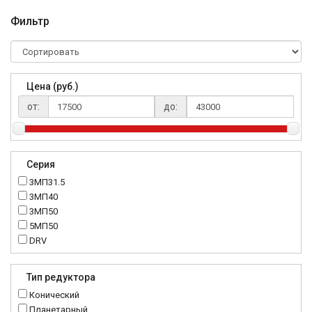
Фильтр
Цена (руб.)
от:
до:
Серия
3МП31.5
3МП40
3МП50
5МП50
DRV
K..DR
MRT
Тип редуктора
MTC
Конический
NMRV
Планетарный