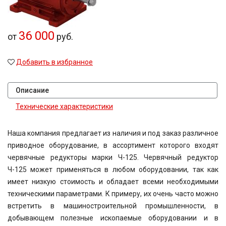
52
54,02
60
36 000
от
руб.
63
71
Добавить в избранное
80
80,2
81,64
Описание
81,92
83,15
Технические характеристики
90,7
100
Наша компания предлагает из наличия и под заказ различное
116,5
приводное оборудование, в ассортимент которого входят
124,97
червячные редукторы марки
Ч-125
. Червячный редуктор
167,4
189
Ч-125
может применяться в любом оборудовании, так как
189,3
имеет низкую стоимость и обладает всеми необходимыми
225
техническими параметрами. К примеру, их очень часто можно
400
встретить в машиностроительной промышленности, в
500
добывающем полезные ископаемые оборудовании и в
750