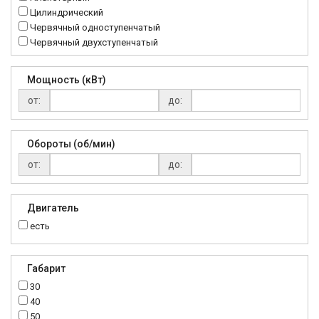
RC
Цилиндрический
Червячный одноступенчатый
Червячный двухступенчатый
Мощность (кВт)
от:
до:
Обороты (об/мин)
от:
до:
Двигатель
есть
Габарит
30
40
50