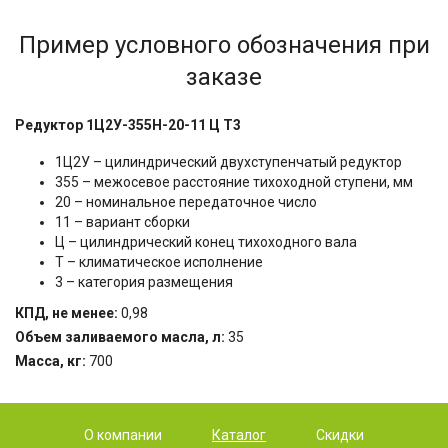
400
500
Пример условного обозначения при
750
заказе
Редуктор 1Ц2У-355Н-20-11 Ц Т3
1Ц2У – цилиндрический двухступенчатый редуктор
355 – межосевое расстояние тихоходной ступени, мм
20 – номинальное передаточное число
11 – вариант сборки
Ц – цилиндрический конец тихоходного вала
Т – климатическое исполнение
3 – категория размещения
КПД, не менее:
0,98
Объем заливаемого масла, л:
35
Масса, кг:
700
О компании
Каталог
Скидки