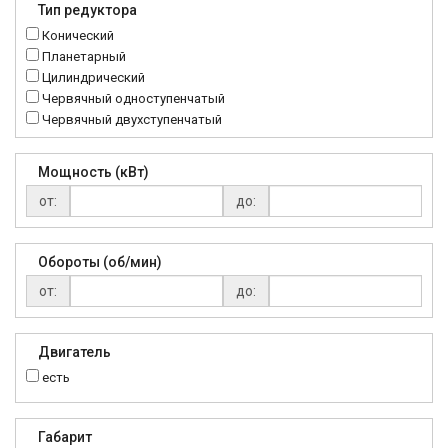
Тип редуктора
MTC
Конический
NMRV
Планетарный
RC
Цилиндрический
Червячный одноступенчатый
Червячный двухступенчатый
Мощность (кВт)
от:
до:
Обороты (об/мин)
от:
до:
Двигатель
есть
Габарит