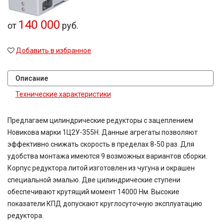
48,08
49,2
140 000
от
руб.
50
52
54,02
Добавить в избранное
60
63
Описание
71
80
Технические характеристики
80,2
81,64
Предлагаем цилиндрические редукторы с зацеплением
81,92
Новикова марки 1Ц2У-355Н. Данные агрегаты позволяют
83,15
90,7
эффективно снижать скорость в пределах 8-50 раз. Для
100
удобства монтажа имеются 9 возможных вариантов сборки.
116,5
Корпус редуктора литой изготовлен из чугуна и окрашен
124,97
специальной эмалью. Две цилиндрические ступени
167,4
обеспечивают крутящий момент 14000 Нм. Высокие
189
показатели КПД допускают круглосуточную эксплуатацию
189,3
редуктора.
225