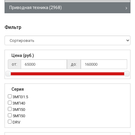
Приводная техника
(2968)
Фильтр
Цена (руб.)
от:
до:
Серия
3МП31.5
3МП40
3МП50
5МП50
DRV
K..DR
MRT