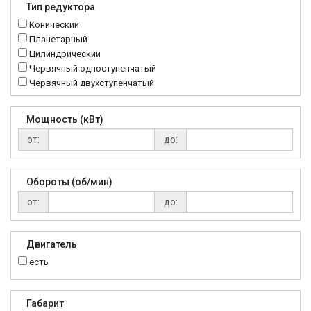
Тип редуктора
MTC
Конический
NMRV
Планетарный
RC
Цилиндрический
Червячный одноступенчатый
Червячный двухступенчатый
Мощность (кВт)
от:
до:
Обороты (об/мин)
от:
до:
Двигатель
есть
Габарит