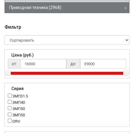
Приводная техника
(2968)
Фильтр
Цена (руб.)
от:
до:
Серия
3МП31.5
3МП40
3МП50
5МП50
DRV
K..DR
MRT