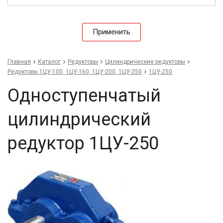
12,6
15
15,2
Применить
15,84
16,17
16,2
Главная
Каталог
Редукторы
Цилиндрические редукторы
18,6
Редукторы 1ЦУ-100, 1ЦУ-160, 1ЦУ-200, 1ЦУ-250
1ЦУ-250
20
20,9
Одноступенчатый
23,8
24,75
цилиндрический
25
25,4
редуктор 1ЦУ-250
26,8
29,88
30
30,3
38,5
40
41,74
45
47,58