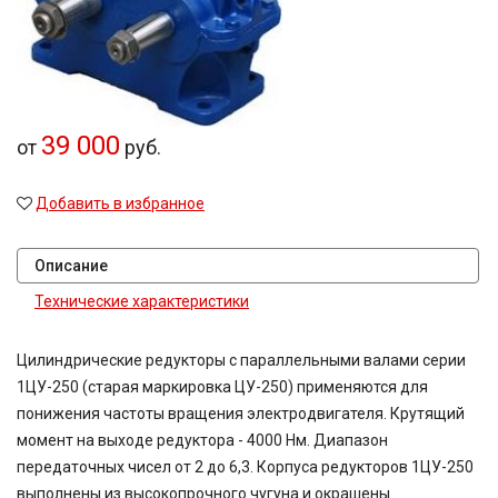
48,08
49,2
50
52
54,02
60
39 000
от
руб.
63
71
Добавить в избранное
80
80,2
81,64
Описание
81,92
83,15
Технические характеристики
90,7
100
Цилиндрические редукторы с параллельными валами серии
116,5
1ЦУ-250 (старая маркировка ЦУ-250) применяются для
124,97
понижения частоты вращения электродвигателя. Крутящий
167,4
189
момент на выходе редуктора - 4000 Нм. Диапазон
189,3
передаточных чисел от 2 до 6,3. Корпуса редукторов 1ЦУ-250
225
выполнены из высокопрочного чугуна и окрашены