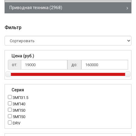
Приводная техника
(2968)
Фильтр
Цена (руб.)
от:
до:
Серия
3МП31.5
3МП40
3МП50
5МП50
DRV
K..DR
MRT