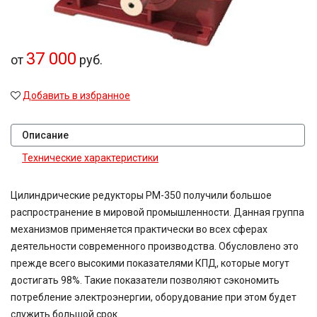
48,08
49,2
50
37 000
52
от
руб.
54,02
60
Добавить в избранное
63
71
80
Описание
80,2
Технические характеристики
81,64
81,92
83,15
Цилиндрические редукторы РМ-350 получили большое
90,7
распространение в мировой промышленности. Данная группа
100
механизмов применяется практически во всех сферах
116,5
деятельности современного производства. Обусловлено это
124,97
прежде всего высокими показателями КПД, которые могут
167,4
189
достигать 98%. Такие показатели позволяют сэкономить
189,3
потребление электроэнергии, оборудование при этом будет
225
служить большой срок.